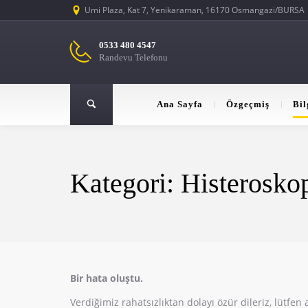
Umi Plaza, Kat 7, Yenikaraman, 16170 Osmangazi/BURSA
0533 480 4547
Randevu Telefonu
Ana Sayfa
Özgeçmiş
Bil
Kategori: Histerosko
Bir hata oluştu.
Verdiğimiz rahatsızlıktan dolayı özür dileriz, lütfe