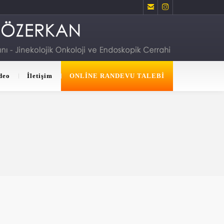


deo
İletişim
ONLİNE RANDEVU TALEBİ