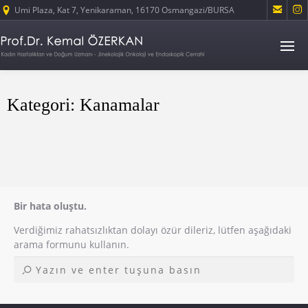


Umi Plaza, Kat 7, Yenikaraman, 16170 Osmangazi/BURSA
Kategori: Kanamalar
Bir hata oluştu.
Verdiğimiz rahatsızlıktan dolayı özür dileriz, lütfen aşağıdaki
arama formunu kullanın.