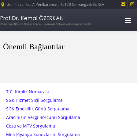


Umi Plaza, Kat 7, Yenikaraman, 16170 Osmangazi/BURSA
Önemli Bağlantılar
T.C. Kimlik Numarası
SGK Hizmet Sicil Sorgulama
SGK Emeklilik Günü Sorgulama
Aracınızın Vergi Borcunu Sorgulama
Ceza ve MTV Sorgulama
Milli Piyango Sonuçlarını Sorgulama