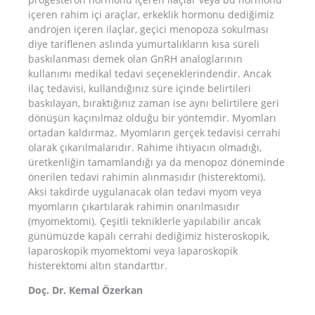
içeren rahim içi araçlar, erkeklik hormonu dediğimiz
androjen içeren ilaçlar, geçici menopoza sokulması
diye tariflenen aslında yumurtalıkların kısa süreli
baskılanması demek olan GnRH analoglarının
kullanımı medikal tedavi seçeneklerindendir. Ancak
ilaç tedavisi, kullandığınız süre içinde belirtileri
baskılayan, bıraktığınız zaman ise aynı belirtilere geri
dönüşün kaçınılmaz olduğu bir yöntemdir. Myomları
ortadan kaldırmaz. Myomların gerçek tedavisi cerrahi
olarak çıkarılmalarıdır. Rahime ihtiyacın olmadığı,
üretkenliğin tamamlandığı ya da menopoz döneminde
önerilen tedavi rahimin alınmasıdır (histerektomi).
Aksi takdirde uygulanacak olan tedavi myom veya
myomların çıkartılarak rahimin onarılmasıdır
(myomektomi). Çeşitli tekniklerle yapılabilir ancak
günümüzde kapalı cerrahi dediğimiz histeroskopik,
laparoskopik myomektomi veya laparoskopik
histerektomi altın standarttır.
Doç. Dr. Kemal Özerkan