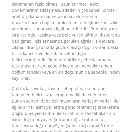
kanamanın fazla olması, uzun sürmesi, adet
dönemlerinin sıklaşması, adetlerin çok sancılı olması,
adet dışı kanamalar ve uzun süreli kanama
bozukluklarına bağlı olarak anemi dediğimiz kansızlık
görülmesi, kanamayla ilgili belirtilerdir. Bunların yanı
sıra karında, kasıkta veya bele vuran ağrılar, disparenü
dediğimiz ilişki esnasında görülen ağrılar, sık idrara
çıkma, idrar yapmada güçlük, aşağı doğru vuran baskı
hissi, kabızlık ve dışkıda incelme diğer
belirtilerindendir. Bunlarla birlikte gebe kalamama,
tekrarlayan erken gebelik kayıpları, gebelikte erken
doğum tehdidi veya erken doğumun da sebeplerinden
sayılırlar.
Çok fazla sayıda şikayete sebep olmakla beraber
tamamen belirtisiz (asemptomatik) de olabilirler.
Bunun sebebi daha çok myomların yerleşim yerleri ile
ilgilidir. Yerleşim yerlerine göre; rahimin iç tabakasına
doğru büyüyen (submüköz), rahimin kas tabakasının
içine doğru büyüyen (intramural) ve rahimin dış
tabakasına doğru büyüyen (subseröz) olarak 3 tipte
incelenir. Bunlardan farklı olarak rahime ince bir dalla